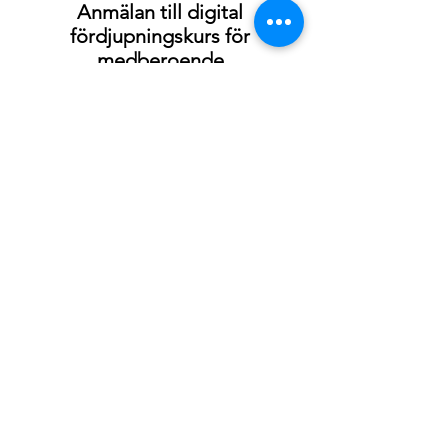
Anmälan till digital
fördjupningskurs för
medberoende
Fyll i uppgifterna för att anmäla
dig till kursen
Jag har läst all information om
kursen ovan
Förnamn
Efternamn
Mejladress (dubbelkolla att du
skrivit rätt!)