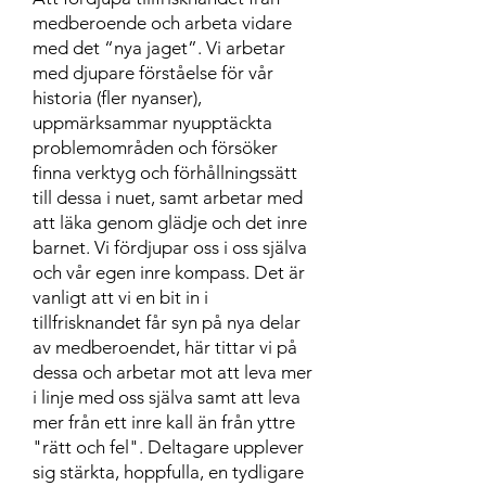
medberoende och arbeta vidare
med det “nya jaget”. Vi arbetar
med djupare först
åelse för vår
historia (fler nyanser),
uppmärksammar nyupptäckta
problemområden och försöker
finna verktyg och förhållningssätt
till dessa i nuet, samt arbetar med
att läka genom glädje och det inre
barnet. Vi fördjupar oss i oss själva
och vår egen inre kompass. Det är
vanligt att vi en bit in i
tillfrisknandet får syn på nya delar
av medberoendet, här tittar vi på
dessa och arbetar mot att leva mer
i linje med oss själva samt att leva
mer från ett inre kall än från yttre
"rätt och fel". Deltagare upplever
sig stärkta, hoppfulla, en tydligare