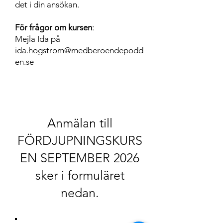
det i din ansökan.
För frågor om kursen
:
Mejla Ida på
ida.hogstrom@medberoendepodd
en
.se
Anmälan till
FÖRDJUPNINGSKUR
S
EN SEPTEMBER 2026
sker i formuläret
nedan.