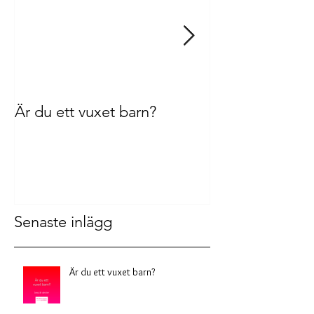
Är du ett vuxet barn?
Aktivt och pass
medberoende
Senaste inlägg
Är du ett vuxet barn?