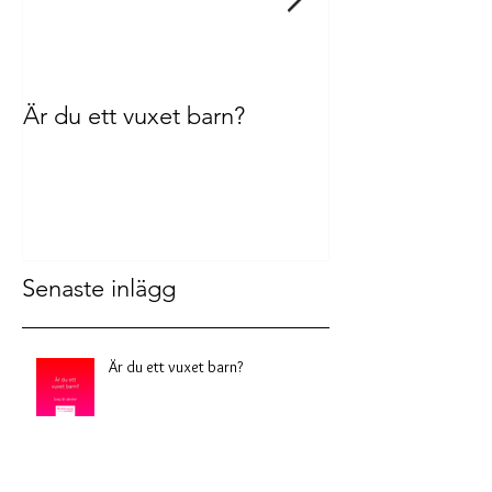
Är du ett vuxet barn?
Aktivt och pass
medberoende
Senaste inlägg
Är du ett vuxet barn?