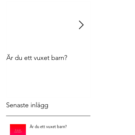
Är du ett vuxet barn?
Aktivt och pass
medberoende
Senaste inlägg