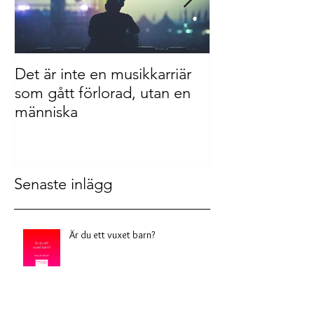
Det är inte en musikkarriär
Offerkoftan, di
som gått förlorad, utan en
fiende
människa
Senaste inlägg
Är du ett vuxet barn?