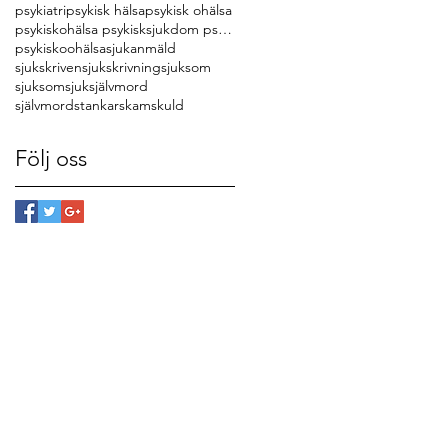
psykiatri
psykisk hälsa
psykisk ohälsa
psykiskohälsa psykisksjukdom psykisktförkyld
psykiskoohälsa
sjukanmäld
sjukskriven
sjukskrivning
sjuksom
sjuksomsjuk
självmord
självmordstankar
skam
skuld
Följ oss