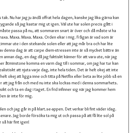
tak. Nu har jag ju ändå offrat hela dagen, kanske jag lika gärna kan 
tygande så jag kastar mig ut igen. Väl ute har solen precis gått i 
 måste passa på nu, att sommaren snart är över och då måste vi ha 
 maxa. Maxa. Maxa. Maxa. Orden ekar i mig. Frågan är vad som är 
l timmar ute i den stekande solen eller att jag mår bra och har lite 
av denna dag är att carpe diem-stressen inte är så mycket bättre än 
 annan dag, en dag då jag faktiskt känner för att vara ute, när jag 
mer åtminstone komma en varm dag till i sommar, om jag har tur kan 
alistiskt att njuta varje dag, inte hela tiden. Det är helt okej att inte 
 helt okej att ligga inne och titta på Netflix eller beta av lite jobb så en 
r att jag från och med nu inte ska lockas med i denna sommarhets. 
rsikt och ta en dag i taget. En frid infinner sig när jag kommer hem 
Den är inte för mig.
n och jag går in på klart.se-appen. Det verkar bli fint väder idag. 
nare. Jag borde försöka ta mig ut och passa på att få lite sol på 
r så här fint igen!