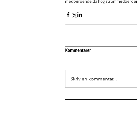
medberoende
ida högström
medberoe
Kommentarer
Skriv en kommentar...