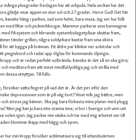
hur många plusgrader fredagen har att erbjuda. Hela veckan har det 
stora glädje visar appen en stor sol och 27 grader. Herre Gud! Det här 
len, kanske häng i parken, vad som helst, bara maxa. Jag ser hur folk 
n med filtar och picknickkorgar. Mammor parkerar sina barnvagnar 
s med PA-system och klirrande systembolagetpåsar skuttar fram, 
Vänner tänder grillen, några soldyrkare kastar fram sina sköra 
 för att bygga på brännan. Ett äldre par kånkar ner solstolar och 
sitt pingisbord och radar upp ölglas för kommande ölpingis. 
rkropp och är redan perfekt solbrända. Kanske är det så en ska göra; 
t och meditera fram sitt mest mindful-lyckliga jag och stråla med 
dessa utnyttjas. Till fullo.
 försöker sätta fingret på vad det är. Är det pirr inför den 
nske depressionen som är på väg bort? Visst mår jag bättre, men 
 oro och stress jag känner. Ska jag bara förkasta mina planer med plugg 
a? Men jag kan ju bara inte stanna inne, vi bor i Sverige och vem vet 
se solen igen. Jag packar min väska och tar med mig arbetet ner till 
 staden blommar ikapp med hägg och syren.
nner hur min kropp försöker acklimatisera sig till utlandsvärmen 