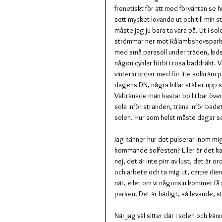
frenetiskt för att med förväntan se 
sett mycket lovande ut och till min 
måste jag ju bara ta vara på. Ut i so
strömmar ner mot Rålambshovsparke
med små parasoll under träden, kid
någon cyklar förbi i rosa baddräkt. 
vinterkroppar med för lite solkräm på
dagens DN, några killar ställer upp 
Vältränade män kastar boll i bar öve
sola inför stranden, träna inför bade
solen. Hur som helst måste dagar som 
Jag känner hur det pulserar inom mig,
kommande solfesten? Eller är det ka
nej, det är inte pirr av lust, det är
och arbete och ta mig ut, carpe diem
när, eller om vi någonsin kommer få 
parken. Det är härligt, så levande,
När jag väl sitter där i solen och kä