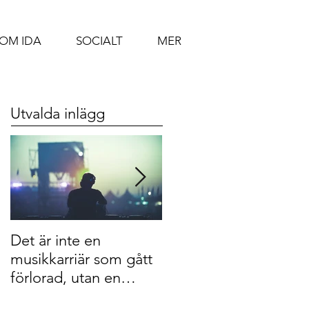
OM IDA
SOCIALT
MER
Utvalda inlägg
Det är inte en
Offerkoftan, din värst
musikkarriär som gått
fiende
förlorad, utan en
människa