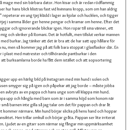
på mage med sin bärbara dator. Hon kisar och är redan rödflammig 
ser hur hans blick klistras fast vid kvinnans kropp, som om han aldrig 
” repeterar en ung tjej klädd i lager av kjolar och hucklen, och tigger 
stjej i samma ålder ger henne pengar och kramar om henne. Efter det 
ggar och ignorerande blickar igen. Hon ropar till sina vänner, ett 
mig och skriker på Romani. Det är hotfullt, men tillslut verkar mannen 
med burkar. Jag tänker att det är bra att de har satt upp hållare för 
nu, men så kommer jag på att folk bara stoppat i glasflaskor där. En 
or i plast med matrester och tillhörande pantburkar i den 
 att burksamlarna borde ha fått dem istället och att sopsortering 
 lägger upp en härlig bild på Instagram med min hund i solen och 
ressen smyger sig på igen och påpekar att jag borde – måste jobba 
men avbryts av en pappa och hans unge som vill klappa min hund. 
hoppa upp och hångla med barn som är i samma höjd som honom när 
små barnen inte gilla så jag talar om det för pappan och drar åt 
et kommer närmare. Min hund börjar slicka på hens hand och hoppar 
siktet. Hen trillar omkull och börjar gråta. Pappan ser lite irriterat 
igen. Ljudet av en gitarr som närmar sig fångar min uppmärksamhet 