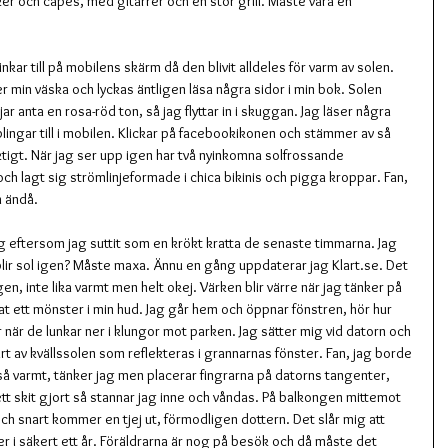
asker och capes, med gitarrer och en stor grill. Måste vara en 
nkar till på mobilens skärm då den blivit alldeles för varm av solen. 
r min väska och lyckas äntligen läsa några sidor i min bok. Solen 
 anta en rosa-röd ton, så jag flyttar in i skuggan. Jag läser några 
 plingar till i mobilen. Klickar på facebookikonen och stämmer av så 
iktigt. När jag ser upp igen har två nyinkomna solfrossande 
och lagt sig strömlinjeformade i chica bikinis och pigga kroppar. Fan, 
n ändå.
g eftersom jag suttit som en krökt kratta de senaste timmarna. Jag 
blir sol igen? Måste maxa. Ännu en gång uppdaterar jag Klart.se. Det 
n, inte lika varmt men helt okej. Värken blir värre när jag tänker på 
at ett mönster i min hud. Jag går hem och öppnar fönstren, hör hur 
när de lunkar ner i klungor mot parken. Jag sätter mig vid datorn och 
t av kvällssolen som reflekteras i grannarnas fönster. Fan, jag borde 
r så varmt, tänker jag men placerar fingrarna på datorns tangenter, 
ett skit gjort så stannar jag inne och våndas. På balkongen mittemot 
ch snart kommer en tjej ut, förmodligen dottern. Det slår mig att 
r i säkert ett år. Föräldrarna är nog på besök och då måste det 