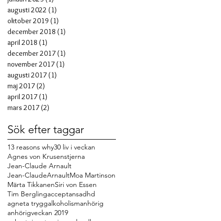
augusti 2022
(1)
1 inlägg
oktober 2019
(1)
1 inlägg
december 2018
(1)
1 inlägg
april 2018
(1)
1 inlägg
december 2017
(1)
1 inlägg
november 2017
(1)
1 inlägg
augusti 2017
(1)
1 inlägg
maj 2017
(2)
2 inlägg
april 2017
(1)
1 inlägg
mars 2017
(2)
2 inlägg
Sök efter taggar
13 reasons why
30 liv i veckan
Agnes von Krusenstjerna
Jean-Claude Arnault
Jean-ClaudeArnault
Moa Martinson
Märta Tikkanen
Siri von Essen
Tim Bergling
acceptans
adhd
agneta trygg
alkoholism
anhörig
anhörigveckan 2019