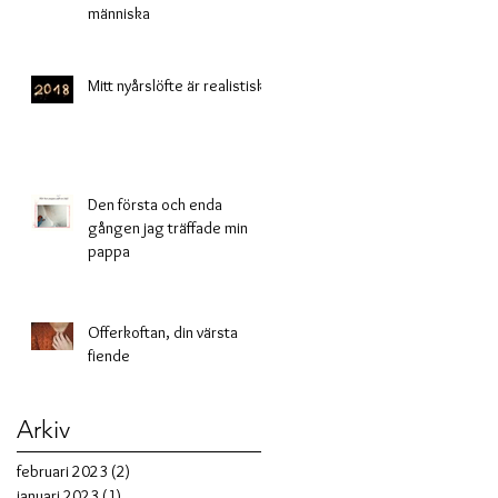
människa
Mitt nyårslöfte är realistiskt
Den första och enda
gången jag träffade min
pappa
Offerkoftan, din värsta
fiende
Arkiv
februari 2023
(2)
2 inlägg
januari 2023
(1)
1 inlägg