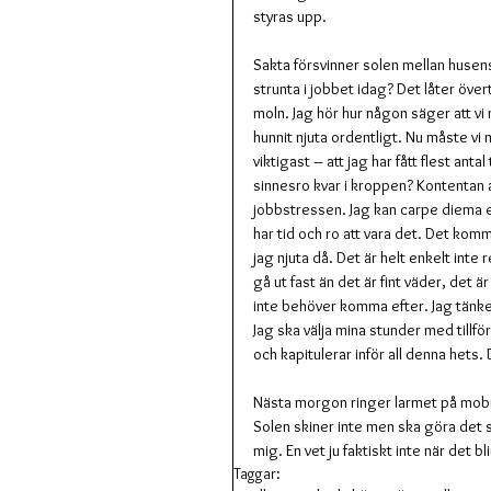
styras upp.
Sakta försvinner solen mellan husens 
strunta i jobbet idag? Det låter över
moln. Jag hör hur någon säger att vi
hunnit njuta ordentligt. Nu måste vi
viktigast – att jag har fått flest anta
sinnesro kvar i kroppen? Kontentan 
jobbstressen. Jag kan carpe diema en
har tid och ro att vara det. Det kom
jag njuta då. Det är helt enkelt inte re
gå ut fast än det är fint väder, det är
inte behöver komma efter. Jag tänke
Jag ska välja mina stunder med tillfö
och kapitulerar inför all denna hets. 
Nästa morgon ringer larmet på mobile
Solen skiner inte men ska göra det se
mig. En vet ju faktiskt inte när det bli
Taggar: