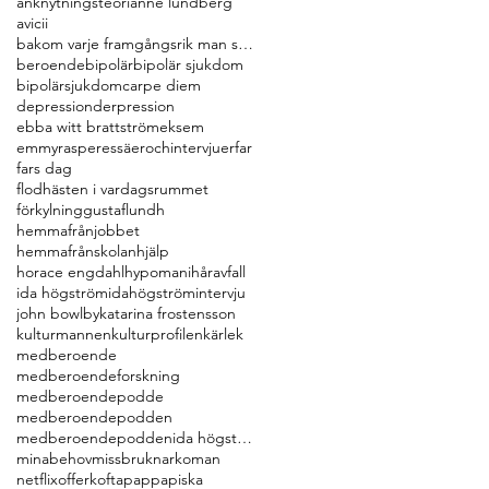
anknytningsteori
anne lundberg
avicii
bakom varje framgångsrik man står en kvinna
beroende
bipolär
bipolär sjukdom
bipolärsjukdom
carpe diem
depression
derpression
ebba witt brattström
eksem
emmyrasper
essäerochintervjuer
far
fars dag
flodhästen i vardagsrummet
förkylning
gustaflundh
hemmafrånjobbet
hemmafrånskolan
hjälp
horace engdahl
hypomani
håravfall
ida högström
idahögström
intervju
john bowlby
katarina frostensson
kulturmannen
kulturprofilen
kärlek
medberoende
medberoendeforskning
medberoendepodde
medberoendepodden
medberoendepoddenida högström
minabehov
missbruk
narkoman
netflix
offerkofta
pappa
piska