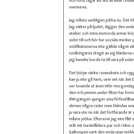
och förbi tågar ett led av killar i m
svensexa.
Jag måste verkligen jobba nu. Det bli
Jag sätter på ljudet, lägger den unde
steker och mina insmorda armar börjar
sidor till och hör hur sociala medier
notifikationerna inte gällde något v
tonåringarna dragit av sig kläderna 
jag kanske borde ta till vara på sole
Det börjar värka i svanskota och ryg
kan ju inte gå hem, vem vet när det 
ser lovande ut även inför morgondage
den och pinnen under filten har form
AW-gängen sjunger sina förfestlåtar 
skriver några rader men bländas snar
ju vara ute nu när det fortfarande ä
måste jobba. Eftersom jag inte fått 
står ett medelålders par och röker o
balkongen varit den enda utan möble