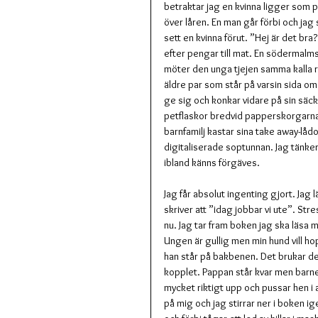
betraktar jag en kvinna ligger som 
över låren. En man går förbi och jag 
sett en kvinna förut. ”Hej är det bra?
efter pengar till mat. En södermalm
möter den unga tjejen samma kalla ry
äldre par som står på varsin sida om 
ge sig och konkar vidare på sin säck 
petflaskor bredvid papperskorgarna 
barnfamilj kastar sina take away-låd
digitaliserade soptunnan. Jag tänker
ibland känns förgäves.
Jag får absolut ingenting gjort. Jag
skriver att ”idag jobbar vi ute”. St
nu. Jag tar fram boken jag ska läsa 
Ungen är gullig men min hund vill 
han står på bakbenen. Det brukar de 
kopplet. Pappan står kvar men barn
mycket riktigt upp och pussar hen i an
på mig och jag stirrar ner i boken 