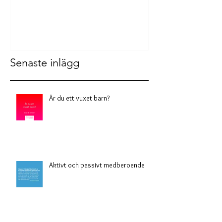
Är du ett vuxet barn?
Aktivt och pass
medberoende
Senaste inlägg
Är du ett vuxet barn?
Aktivt och passivt medberoende