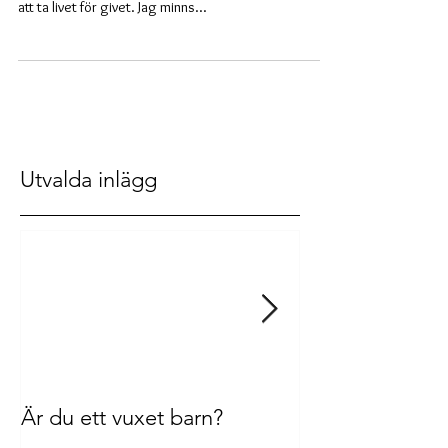
vara ledsen
Jag äter medicin för min bipolära sjukdom och
glömmer därför ibland bort att jag är sjuk, det är lätt
att ta livet för givet. Jag minns...
Utvalda inlägg